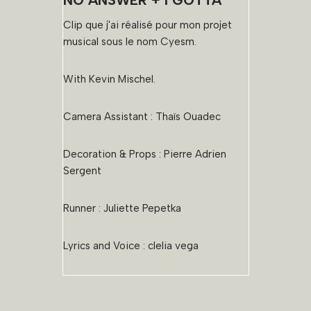
i
d
Clip que j'ai réalisé pour mon projet
é
musical sous le nom Cyesm.
o
With Kevin Mischel.
Camera Assistant : Thaïs Ouadec
Decoration & Props : Pierre Adrien
Sergent
Runner : Juliette Pepetka
Lyrics and Voice : clelia vega