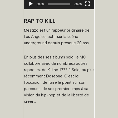
u
00:00
00:00
r
v
RAP TO KILL
i
d
Mestizo est un rappeur originaire de
é
Los Angeles, actif sur la scène
o
underground depuis presque 20 ans.
En plus des ses albums solo, le MC
collabore avec de nombreux autres
rappeurs, de K-the-I??? à Sole, ou plus
récemment Doseone. C'est ici
l'occasion de faire le point sur son
parcours : de ses premiers raps à sa
vision du hip-hop et de la liberté de
créer...