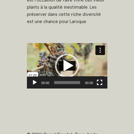
est l’occasion de faire vivre ces vieux
plants à la qualité inestimable. Les
préserver dans cette riche diversité
est une chance pour Laroque.
L
e
c
t
e
u
00:00
00:00
r
v
i
d
é
o